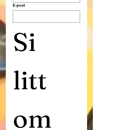
E-post
Si 
litt 
om 