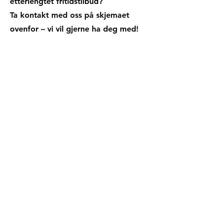
etterlengtet fritidstilbud?
Ta kontakt med oss på skjemaet
ovenfor – vi vil gjerne ha deg med!
Hvordan engasjere
seg?
Bassenget blir det ungdommene –
og bygda – gjør det til!
Her kan alle bidra med det de
brenner for. Kanskje du vil starte en
filmklubb, brettspillkvelder, lage mat
på kjøkkenet, bygge noe i sløyden