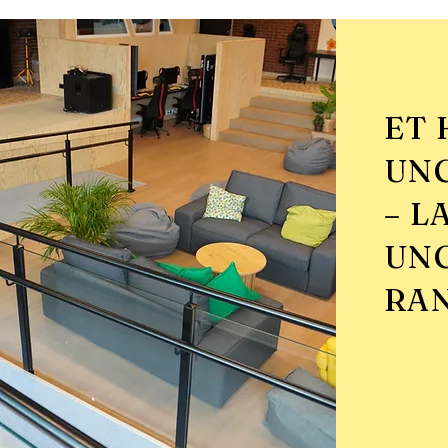
ET 
UN
– L
UN
RA