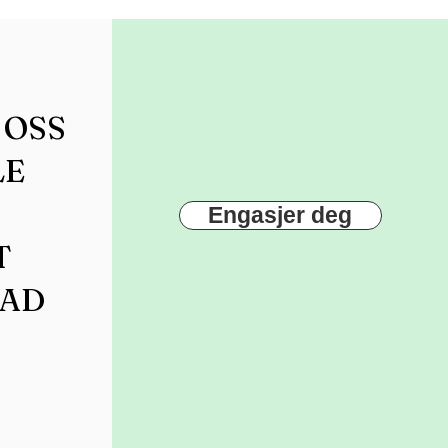
 OSS
LE
Engasjer deg
T
TAD