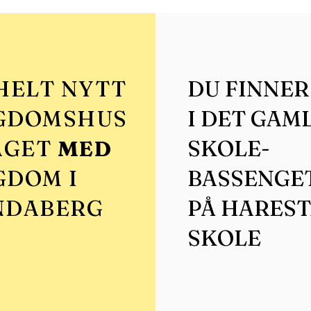
HELT NYTT
DU FINNER
GDOMSHUS
I DET GAM
AGET
MED
SKOLE-
GDOM I
BASSENGE
NDABERG
PÅ HARES
SKOLE